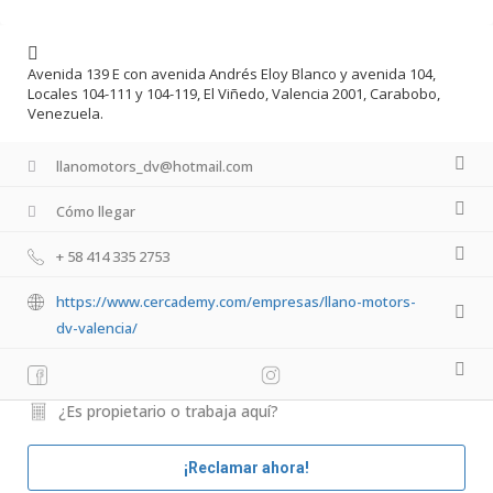
Avenida 139 E con avenida Andrés Eloy Blanco y avenida 104,
Locales 104-111 y 104-119, El Viñedo, Valencia 2001, Carabobo,
Venezuela.
llanomotors_dv@hotmail.com
Cómo llegar
+ 58 414 335 2753
https://www.cercademy.com/empresas/llano-motors-
dv-valencia/
¿Es propietario o trabaja aquí?
¡Reclamar ahora!