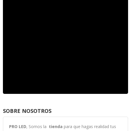
SOBRE NOSOTROS
PRO LED
, Somos la
tienda
para que hagas realidad tus