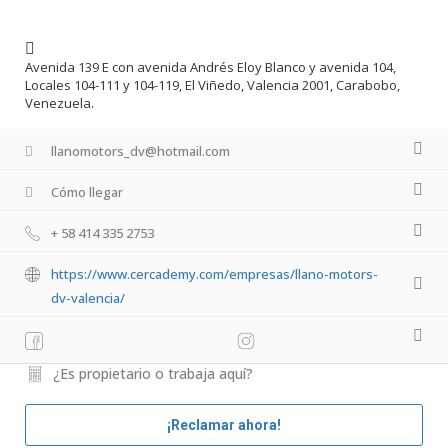
Avenida 139 E con avenida Andrés Eloy Blanco y avenida 104,
Locales 104-111 y 104-119, El Viñedo, Valencia 2001, Carabobo,
Venezuela.
llanomotors_dv@hotmail.com
Cómo llegar
+ 58 414 335 2753
https://www.cercademy.com/empresas/llano-motors-
dv-valencia/
¿Es propietario o trabaja aquí?
¡Reclamar ahora!