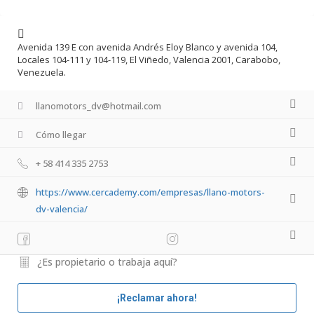
Avenida 139 E con avenida Andrés Eloy Blanco y avenida 104,
Locales 104-111 y 104-119, El Viñedo, Valencia 2001, Carabobo,
Venezuela.
llanomotors_dv@hotmail.com
Cómo llegar
+ 58 414 335 2753
https://www.cercademy.com/empresas/llano-motors-
dv-valencia/
¿Es propietario o trabaja aquí?
¡Reclamar ahora!